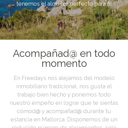
tenemos el alquiler perfecto para ti.
Acompañad@ en todo
momento
En Freedays nos alejamos del modelo
inmobiliario tradicional, nos gusta el
trabajo bien hecho y ponemos todo
nuestro empeño en lograr que te sientas
cómod@ y acompañad@ durante tu
estancia en Mallorca. Disponemos de un
reducido número de alojamientos, solo