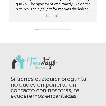
quickly. The apartment was exactly like on the
pictures. The highlight for me was the balcony
with the beautiful view. It‘s the perfect spot to
Leer más
enjoy the sun and relax
It‘s quiet but close to
the city centre of Palma, by bus it only takes
around 10-15 minutes. I also liked the walks
from the port to the centre. All in all, I really
enjoyed my stay here!
Si tienes cualquier pregunta,
no dudes en ponerte en
contacto con nosotras, te
ayudaremos encantadas.