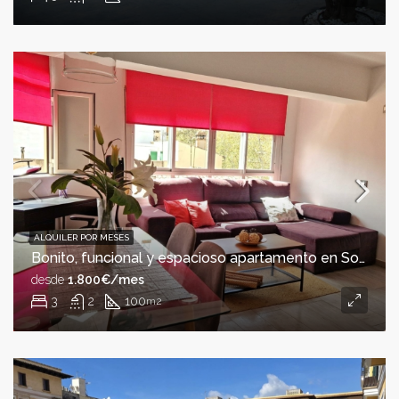
ALQUILER POR MESES
Bonito, funcional y espacioso apartamento en Son Armadams
desde
1.800€/mes
3
2
100
m2