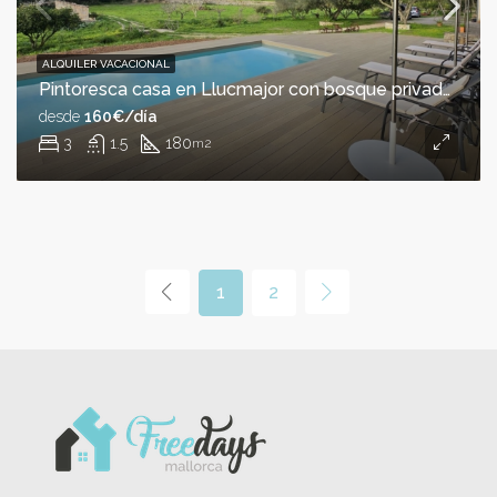
ALQUILER VACACIONAL
Pintoresca casa en Llucmajor con bosque privado y vistas a Randa
desde
160€/día
3
1.5
180
m2
1
2