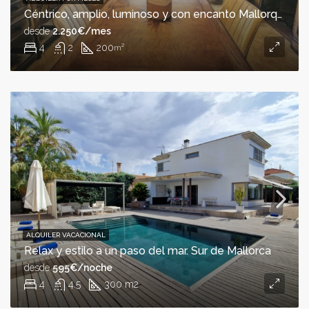
Céntrico, amplio, luminoso y con encanto Mallorquín
desde
2.250€/mes
4
2
200
m²
ALQUILER VACACIONAL
Relax y estilo a un paso del mar. Sur de Mallorca
desde
595€/noche
4
4.5
300 m2