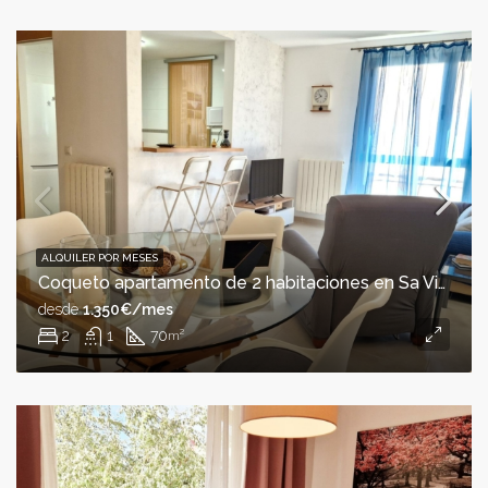
ALQUILER POR MESES
Coqueto apartamento de 2 habitaciones en Sa Vileta
desde
1.350€/mes
2
1
70
m²