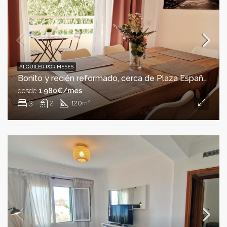
ALQUILER POR MESES
Bonito y recién reformado, cerca de Plaza España.
desde
1.980€/mes
3
2
120
m²