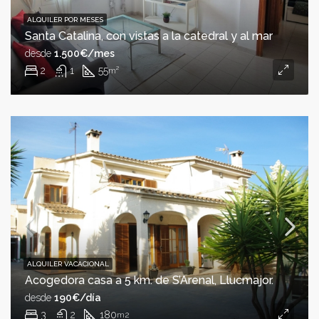
ALQUILER POR MESES
Santa Catalina, con vistas a la catedral y al mar
desde
1.500€/mes
2
1
55
m²
ALQUILER VACACIONAL
Acogedora casa a 5 km. de S’Arenal, Llucmajor.
desde
190€/día
3
2
180
m2